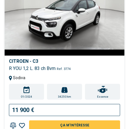
CITROEN - C3
R YOU 1,2 L. 83 ch Bvm
Ref. 3774
Sodiva
01/2024
34250 km
Essence
11 900 €
ÇA M'INTÉRESSE