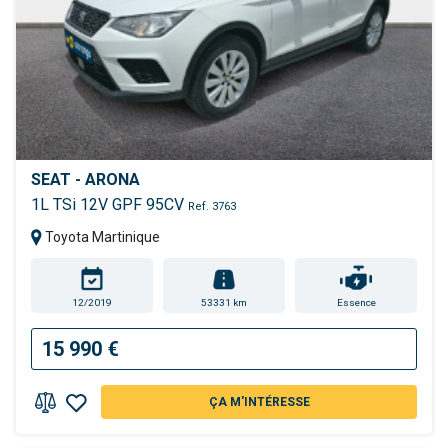
SEAT - ARONA
1L TSi 12V GPF 95CV
Ref. 3763
Toyota Martinique
12/2019
53331 km
Essence
15 990 €
ÇA M'INTÉRESSE