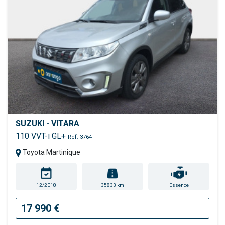
SUZUKI - VITARA
110 VVT-i GL+
Ref. 3764
Toyota Martinique
12/2018
35833 km
Essence
17 990 €