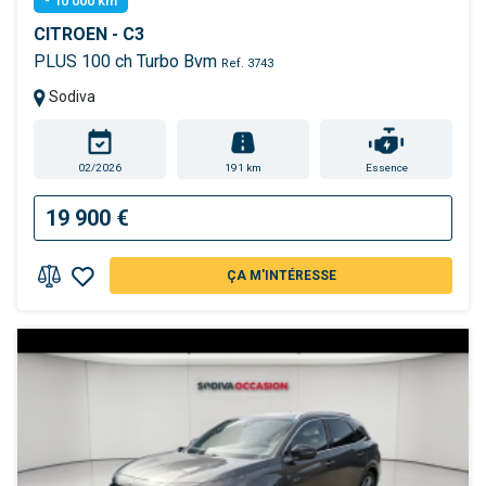
- 10 000 km
CITROEN - C3
PLUS 100 ch Turbo Bvm
Ref. 3743
Sodiva
02/2026
191 km
Essence
19 900 €
ÇA M'INTÉRESSE