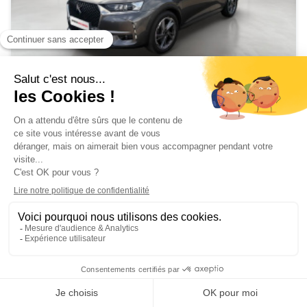
DS - DS 7 CROSSBACK
HYBRIDE GRAND CHIC 4X4 300 ch Automatique
Ref. 3747
Sodiva
02/2021
35082 km
Hybride
27 900 €
ÇA M'INTÉRESSE