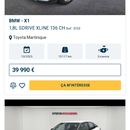
BMW - X1
1,8L SDRIVE XLINE 136 CH
Ref. 3753
Toyota Martinique
10/2023
15117 km
Essence
39 990 €
ÇA M'INTÉRESSE