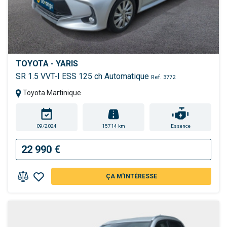
TOYOTA - YARIS
SR 1.5 VVT-I ESS 125 ch Automatique
Ref. 3772
Toyota Martinique
09/2024
15714 km
Essence
22 990 €
ÇA M'INTÉRESSE