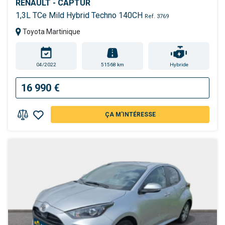
RENAULT - CAPTUR
1,3L TCe Mild Hybrid Techno 140CH
Ref. 3769
Toyota Martinique
04/2022
51568 km
Hybride
16 990 €
ÇA M'INTÉRESSE