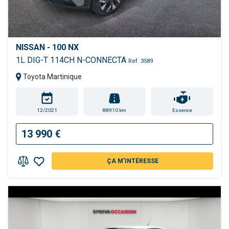
NISSAN - 100 NX
1L DIG-T 114CH N-CONNECTA
Ref. 3589
Toyota Martinique
12/2021
88910 km
Essence
13 990 €
ÇA M'INTÉRESSE